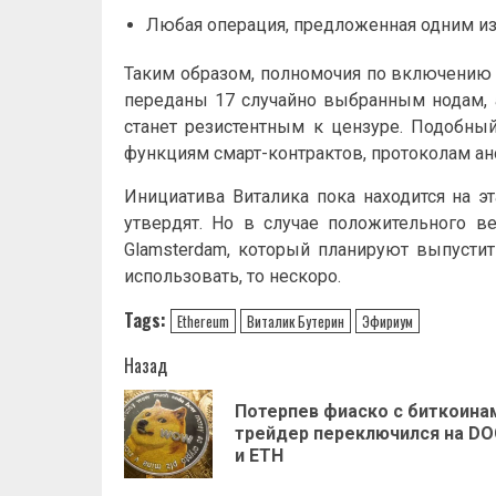
Любая операция, предложенная одним из
Таким образом, полномочия по включению 
переданы 17 случайно выбранным нодам, а
станет резистентным к цензуре. Подобн
функциям смарт-контрактов, протоколам а
Инициатива Виталика пока находится на эт
утвердят. Но в случае положительного в
Glamsterdam, который планируют выпустит
использовать, то нескоро.
Tags:
Ethereum
Виталик Бутерин
Эфириум
Навигация
Назад
записи
Потерпев фиаско с биткоина
трейдер переключился на DO
и ETH