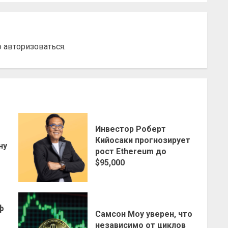
о
авторизоваться
.
Инвестор Роберт
о
Кийосаки прогнозирует
ну
рост Ethereum до
$95,000
ф
Самсон Моу уверен, что
независимо от циклов