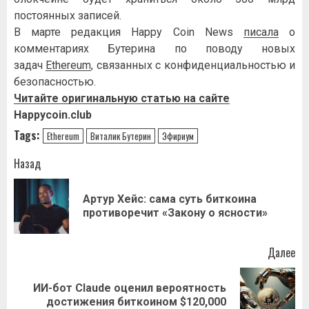
постоянных записей.
В марте редакция Happy Coin News
писала
о
комментариях Бутерина по поводу новых
задач
Ethereum
, связанных с конфиденциальностью и
безопасностью.
Читайте оригинальную статью на сайте
Happycoin.club
Tags:
Ethereum
Виталик Бутерин
Эфириум
Навигация
Назад
записи
Артур Хейс: сама суть биткоина
Пр
противоречит «Закону о ясности»
за
Далее
ИИ-бот Claude оценил вероятность
Следующая
достижения биткоином $120,000
запись: