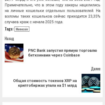
Примечательно, что в этом году хакеры нацелились
на личные кошельки отдельных пользователей. На
взломы таких кошельков сейчас приходится 23,35%
случаев краж с начала 2025 года.
Tags:
Memecoin
Навигация
Назад
записи
PNC Bank запустил прямую торговлю
Пр
биткоинами через Coinbase
за
Далее
Общая стоимость токенов XRP на
Следующая
криптобиржах упала на $1 млрд
запись: