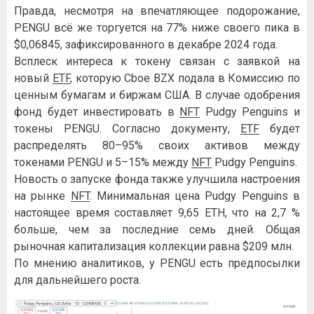
Правда, несмотря на впечатляющее подорожание,
PENGU всё же торгуется на 77% ниже своего пика в
$0,06845, зафиксированного в декабре 2024 года.
Всплеск интереса к токену связан с заявкой на
новый
ETF
, которую Cboe BZX подала в Комиссию по
ценным бумагам и биржам США. В случае одобрения
фонд будет инвестировать в
NFT
Pudgy Penguins и
токены PENGU. Согласно документу,
ETF
будет
распределять 80–95% своих активов между
токенами PENGU и 5–15% между
NFT
Pudgy Penguins.
Новость о запуске фонда также улучшила настроения
на рынке
NFT
. Минимальная цена Pudgy Penguins в
настоящее время составляет 9,65 ETH, что на 2,7 %
больше, чем за последние семь дней. Общая
рыночная капитализация коллекции равна $209 млн.
По мнению аналитиков, у PENGU есть предпосылки
для дальнейшего роста.