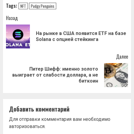
Tags:
NFT
Pudgу Penguins
Навигация
Назад
записи
На рынке в США появится ETF на базе
Пр
Solana с опцией стейкинга
за
Далее
Питер Шифф: именно золото
Следующая
выиграет от слабости доллара, а не
запись:
биткоин
Добавить комментарий
Для отправки комментария вам необходимо
авторизоваться
.