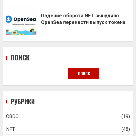
Падение оборота NFT вынудило
OpenSea перенести выпуск токена
ПОИСК
ПОИСК
РУБРИКИ
CBDC
(19)
NFT
(48)