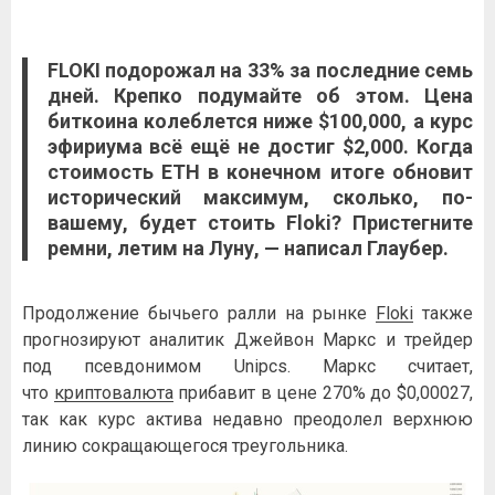
FLOKI
подорожал на 33% за последние семь
дней. Крепко подумайте об этом. Цена
биткоина колеблется ниже $100,000, а курс
эфириума всё ещё не достиг $2,000. Когда
стоимость ETH в конечном итоге обновит
исторический максимум, сколько, по-
вашему, будет стоить
Floki
? Пристегните
ремни, летим на Луну, — написал Глаубер.
Продолжение бычьего ралли на рынке
Floki
также
прогнозируют аналитик Джейвон Маркс и трейдер
под псевдонимом Unipcs. Маркс считает,
что
криптовалюта
прибавит в цене 270% до $0,00027,
так как курс актива недавно преодолел верхнюю
линию сокращающегося треугольника.