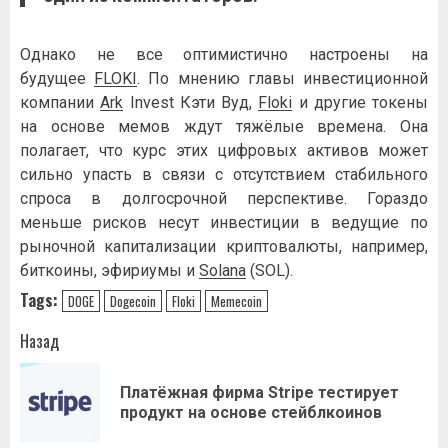
Однако не все оптимистично настроены на
будущее
FLOKI
. По мнению главы инвестиционной
компании
Ark
Invest Кэти Вуд,
Floki
и другие токены
на основе мемов ждут тяжёлые времена. Она
полагает, что курс этих цифровых активов может
сильно упасть в связи с отсутствием стабильного
спроса в долгосрочной перспективе. Гораздо
меньше рисков несут инвестиции в ведущие по
рыночной капитализации криптовалюты, например,
биткоины, эфириумы и
Solana
(SOL).
Tags:
DOGE
Dogecoin
Floki
Memecoin
Навигация
Назад
записи
Платёжная фирма Stripe тестирует
Пр
продукт на основе стейблкоинов
за