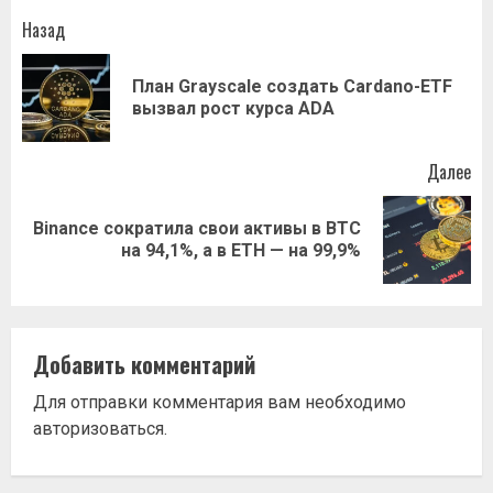
Навигация
Назад
записи
План Grayscale создать Cardano-ETF
Пр
вызвал рост курса ADA
за
Далее
Binance сократила свои активы в BTC
Следующая
на 94,1%, а в ETH — на 99,9%
запись:
Добавить комментарий
Для отправки комментария вам необходимо
авторизоваться
.