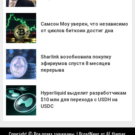
Самсон Моу уверен, что независимо
от циклов биткоин достиг дна
Sharlink возобновила покупку
эфириумов спустя 8 месяцев
перерыва
Hyperliquid выделит разработчикам
$10 млн для перехода с USDH на
USDC
Copyright © Все права защищены.
|
BroadNews
от AF themes.