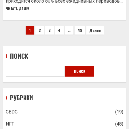
приходится около 80% всех ежедневных переводов....
ЧИТАТЬ ДАЛЕЕ
Пагинация
1
2
3
4
…
48
Далее
записей
ПОИСК
ПОИСК
РУБРИКИ
CBDC
(19)
NFT
(48)