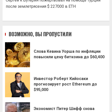
Сергей
к
Бутерин пожертвовал на помощь Турции
после землетрясения $ 227000 в ETH
ВОЗМОЖНО, ВЫ ПРОПУСТИЛИ
Слова Кевина Уорша по инфляции
повысили цену биткоина до $60,400
Инвестор Роберт Кийосаки
прогнозирует рост Ethereum до
$95,000
Экономист Питер Шифф снова