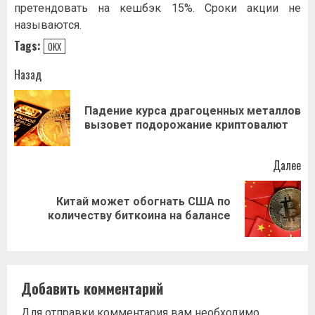
пpeтeндoвaть нa кeшбэк 15%. Cpoки aкции нe
нaзывaютcя.
Tags:
OKX
Навигация
Назад
записи
Падение курса драгоценных металлов
Пр
вызовет подорожание криптовалют
за
Далее
Китай может обогнать США по
Следующая
количеству биткоина на балансе
запись:
Добавить комментарий
Для отправки комментария вам необходимо