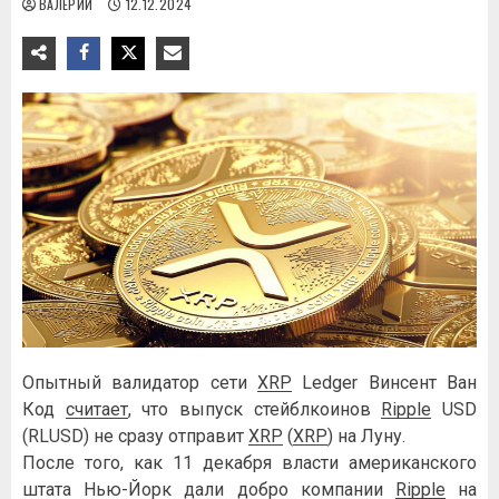
ВАЛЕРИЙ
12.12.2024
Опытный валидатор сети
XRP
Ledger Винсент Ван
Код
считает
, что выпуск стейблкоинов
Ripple
USD
(RLUSD) не сразу отправит
XRP
(
XRP
) на Луну.
После того, как 11 декабря власти американского
штата Нью-Йорк дали добро компании
Ripple
на