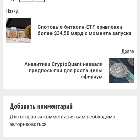
Навигация
Назад
записи
Спотовые биткоин-ETF привлекли
Пр
более $34,58 млрд с момента запуска
за
Далее
Аналитики CryptoQuant назвали
Следующая
предпосылки для роста цены
запись:
эфириум
Добавить комментарий
Для отправки комментария вам необходимо
авторизоваться
.