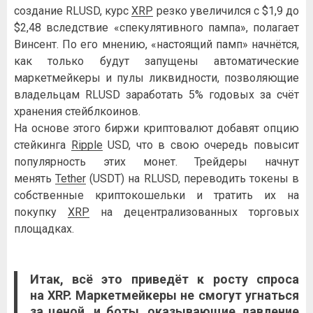
создание RLUSD, курс
XRP
резко увеличился с $1,9 до
$2,48 вследствие «спекулятивного пампа», полагает
Винсент. По его мнению, «настоящий памп» начнётся,
как только будут запущены автоматические
маркетмейкеры и пулы ликвидности, позволяющие
владельцам RLUSD заработать 5% годовых за счёт
хранения стейблкоинов.
На основе этого биржи криптовалют добавят опцию
стейкинга
Ripple
USD, что в свою очередь повысит
популярность этих монет. Трейдеры начнут
менять
Tether
(USDT) на RLUSD, переводить токены в
собственные криптокошельки и тратить их на
покупку
XRP
на децентрализованных торговых
площадках.
Итак, всё это приведёт к росту спроса
на
XRP
. Маркетмейкеры не смогут угнаться
за ценой, и боты, оказывающие давление