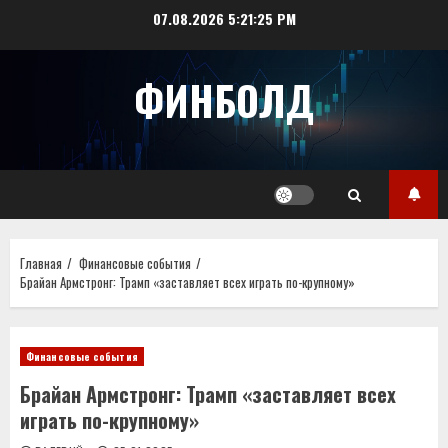
Перейти
07.08.2026
5:21:25 PM
к
содержимому
ФИНБОЛД
Главная
Финансовые события
Бpaйaн Apмcтpoнг: Трамп «заставляет всех играть по-крупному»
Финансовые события
Бpaйaн Apмcтpoнг: Трамп «заставляет всех
играть по-крупному»