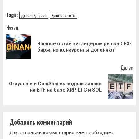
Tags:
Дональд Трамп
Криптовалюты
Навигация
Назад
записи
Binance остаётся лидером рынка CEX-
Пр
бирж, но конкуренты догоняют
за
Далее
Graуscale и CoinShares подали заявки
Следующая
на ETF на базе XRP, LTC и SOL
запись:
Добавить комментарий
Для отправки комментария вам необходимо