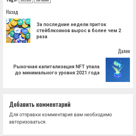
Навигация
Назад
записи
За последние недели приток
Пр
стейблкоинов вырос в более чем 2
за
раза
Далее
Рыночная капитализация NFT упала
Следующая
до минимального уровня 2021 года
запись:
Добавить комментарий
Для отправки комментария вам необходимо
авторизоваться
.