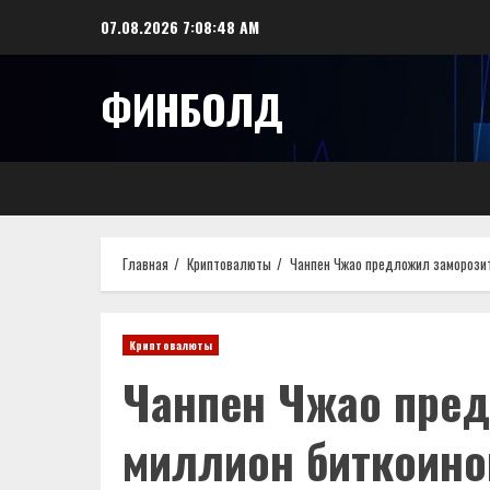
Перейти
07.08.2026
7:08:49 AM
к
содержимому
ФИНБОЛД
Главная
Криптовалюты
Чанпен Чжао предложил заморози
Криптовалюты
Чанпен Чжао пред
миллион биткоино