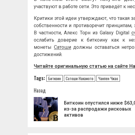
участвуют в работе сети. Это приведёт к 
Критики этой идеи утверждают, что такая 
собственности и противоречит принципам,
В частности, Алекс Торн из Galaxy Digital
с
ослабить доверие к биткоину как к не
монеты
Сатоши
должны оставаться нетрон
достижений.
Читайте оригинальную статью на сайте
Ha
Tags:
Биткоин
Сатоши Накамото
Чанпен Чжао
Навигация
Назад
записи
Биткоин опустился ниже $63,
из-за распродажи рисковых
активов