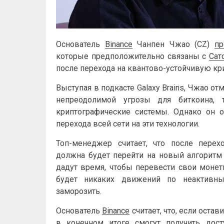
Основатель
Binance
Чанпен Чжао (CZ)
пр
которые предположительно связаны с
Сат
после перехода на квантово-устойчивую кр
Выступая в подкасте Galaxy Brains, Чжао о
непреодолимой угрозы для биткоина, 
криптографические системы. Однако он о
перехода всей сети на эти технологии.
Топ-менеджер считает, что после перех
должна будет перейти на новый алгоритм
дадут время, чтобы перевести свои монет
будет никаких движений по неактивны
заморозить.
Основатель
Binance
считает, что, если ост
в конечном итоге смогут получить дос