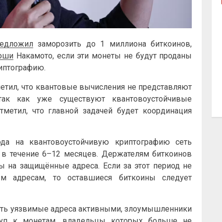
едложил
заморозить до 1 миллиона биткоинов,
оши
Накамото, если эти монеты не будут проданы
иптографию.
тметил, что квантовые вычисления не представляют
так как уже существуют квантовоустойчивые
тметил, что главной задачей будет координация
ода на квантовоустойчивую криптографию сеть
 в течение 6–12 месяцев. Держателям биткоинов
ы на защищённые адреса. Если за этот период не
м адресам, то оставшиеся биткоины следует
авить уязвимые адреса активными, злоумышленники
туп к монетам, владельцы которых больше не