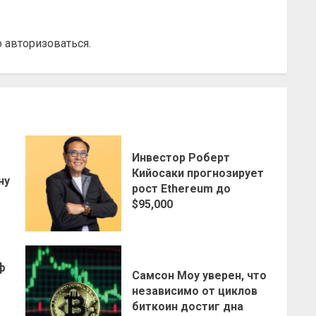
о
авторизоваться
.
Инвестор Роберт
о
Кийосаки прогнозирует
ну
рост Ethereum до
$95,000
ф
Самсон Моу уверен, что
независимо от циклов
биткоин достиг дна