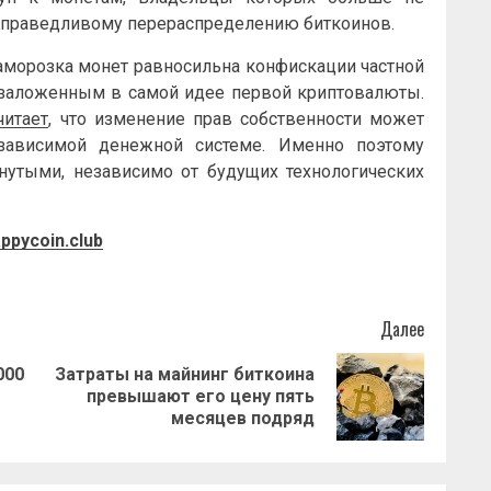
несправедливому перераспределению биткоинов.
заморозка монет равносильна конфискации частной
 заложенным в самой идее первой криптовалюты.
читает
, что изменение прав собственности может
зависимой денежной системе. Именно поэтому
утыми, независимо от будущих технологических
ppycoin.club
Далее
000
Затраты на майнинг биткоина
Предыдущая
Следующая
превышают его цену пять
запись:
запись:
месяцев подряд