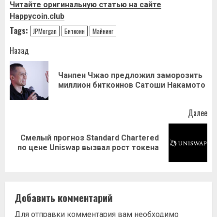
Читайте оригинальную статью на сайте
Happycoin.club
Tags:
JPMorgan
Биткоин
Майнинг
Навигация
Назад
записи
Чанпен Чжао предложил заморозить
Пр
миллион биткоинов Сатоши Накамото
за
Далее
Смелый прогноз Standard Chartered
Следующая
по цене Uniswap вызвал рост токена
запись:
Добавить комментарий
Для отправки комментария вам необходимо