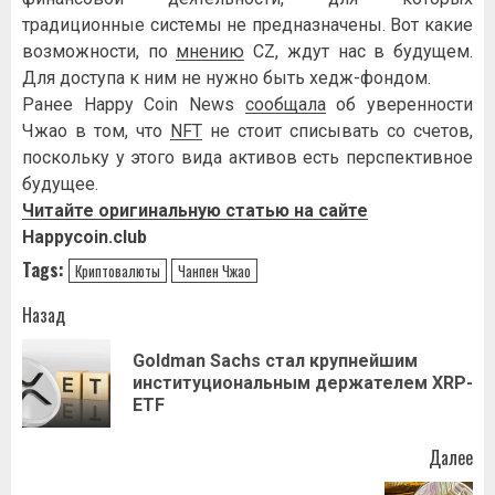
традиционные системы не предназначены. Вот какие
возможности, по
мнению
CZ, ждут нас в будущем.
Для доступа к ним не нужно быть хедж-фондом.
Ранее Happy Coin News
сообщала
об уверенности
Чжао в том, что
NFT
не стоит списывать со счетов,
поскольку у этого вида активов есть перспективное
будущее.
Читайте оригинальную статью на сайте
Happycoin.club
Tags:
Криптовалюты
Чанпен Чжао
Навигация
Назад
записи
Goldman Sachs стал крупнейшим
Пр
институциональным держателем XRP-
за
ETF
Далее