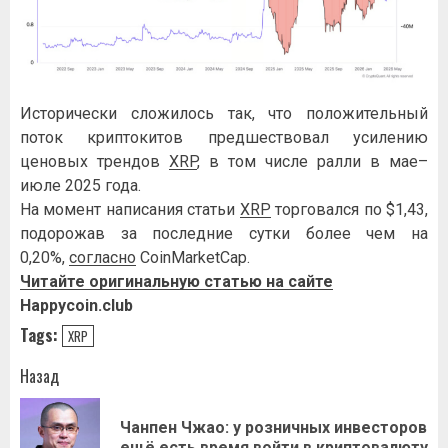
Исторически сложилось так, что положительный
поток криптокитов предшествовал усилению
ценовых трендов
XRP
, в том числе ралли в мае–
июле 2025 года.
На момент написания статьи
XRP
торговался по $1,43,
подорожав за последние сутки более чем на
0,20%,
согласно
CoinMarketCap.
Читайте оригинальную статью на сайте
Happycoin.club
Tags:
XRP
Навигация
Назад
записи
Чанпен Чжао: у розничных инвесторов
Пр
ещё есть время войти в криптовалюту