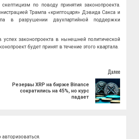
скептицизм по поводу принятия законопроекта.
инистрацией Трампа «криптоцаря» Дэвида Сакса и
па в разрушении двухпартийной поддержки
 в успех законопроекта в нынешней политической
аконопроект будет принят в течение этого квартала.
Далее
Резервы XRP на бирже Binance
Предыдущая
Следующая
сократились на 45%, но курс
запись:
запись:
падает
о
авторизоваться
.