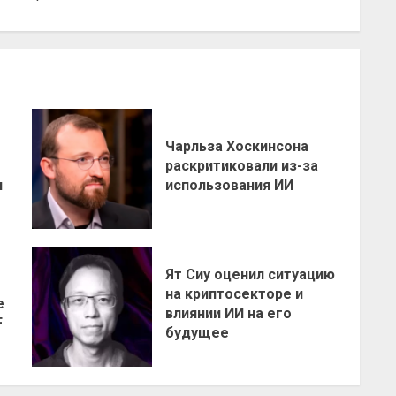
Чарльза Хоскинсона
раскритиковали из-за
н
использования ИИ
Ят Сиу оценил ситуацию
на криптосекторе и
е
влиянии ИИ на его
F
будущее