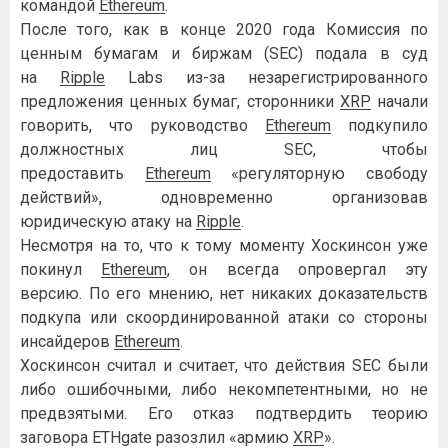
командой
Ethereum
.
После того, как в конце 2020 года Комиссия по
ценным бумагам и биржам (SEC) подала в суд
на
Ripple
Labs из-за незарегистрированного
предложения ценных бумаг, сторонники
XRP
начали
говорить, что руководство
Ethereum
подкупило
должностных лиц SEC, чтобы
предоставить
Ethereum
«регуляторную свободу
действий», одновременно организовав
юридическую атаку на
Ripple
.
Несмотря на то, что к тому моменту Хоскинсон уже
покинул
Ethereum
, он всегда опровергал эту
версию. По его мнению, нет никаких доказательств
подкупа или скоординированной атаки со стороны
инсайдеров
Ethereum
.
Хоскинсон считал и считает, что действия SEC были
либо ошибочными, либо некомпетентными, но не
предвзятыми. Его отказ подтвердить теорию
заговора ETHgate разозлил «армию
XRP
».