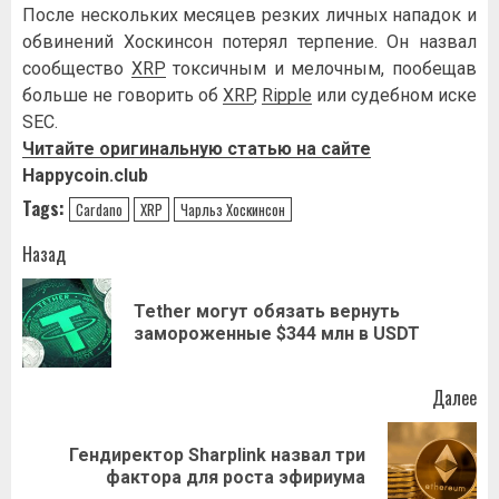
После нескольких месяцев резких личных нападок и
обвинений Хоскинсон потерял терпение. Он назвал
сообщество
XRP
токсичным и мелочным, пообещав
больше не говорить об
XRP
,
Ripple
или судебном иске
SEC.
Читайте оригинальную статью на сайте
Happycoin.club
Tags:
Cardano
XRP
Чарльз Хоскинсон
Навигация
Назад
записи
Tether могут обязать вернуть
Пр
замороженные $344 млн в USDT
за
Далее
Гендиректор Sharplink назвал три
Следующая
фактора для роста эфириума
запись: