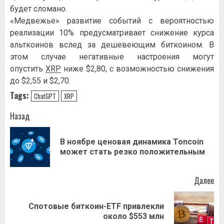
будет сломано.
«Медвежье» развитие событий с вероятностью
реализации 10% предусматривает снижение курса
альткоинов вслед за дешевеющим биткоином. В
этом случае негативные настроения могут
опустить
XRP
ниже $2,80, с возможностью снижения
до $2,55 и $2,70.
Tags:
ChatGPT
XRP
Навигация
Назад
записи
В ноябре ценовая динамика Toncoin
Пр
может стать резко положительным
за
Далее
Спотовые биткоин-ETF привлекли
Следующая
около $553 млн
запись: