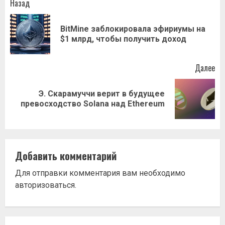
Навигация
Назад
записи
BitMine заблокировала эфириумы на
Пр
$1 млрд, чтобы получить доход
за
Далее
Э. Скарамуччи верит в будущее
Следующая
превосходство Solana над Ethereum
запись:
Добавить комментарий
Для отправки комментария вам необходимо
авторизоваться
.