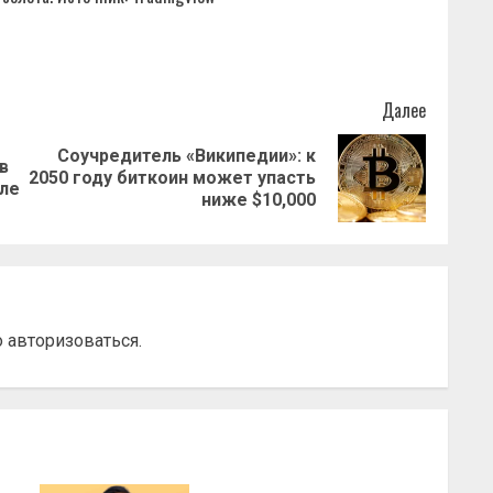
Далее
Соучредитель «Википедии»: к
в
Предыдущая
Следующая
2050 году биткоин может упасть
вле
запись:
запись:
ниже $10,000
о
авторизоваться
.