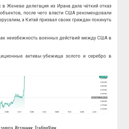
ах в Женеве делегация из Ирана дала чёткий отказ
объектов, после чего власти США рекомендовали
ерусалим, а Китай призвал своих граждан покинуть
 как неизбежность военных действий между США в
диционные активы-убежища золото и серебро в
золота. Источник: TradingView