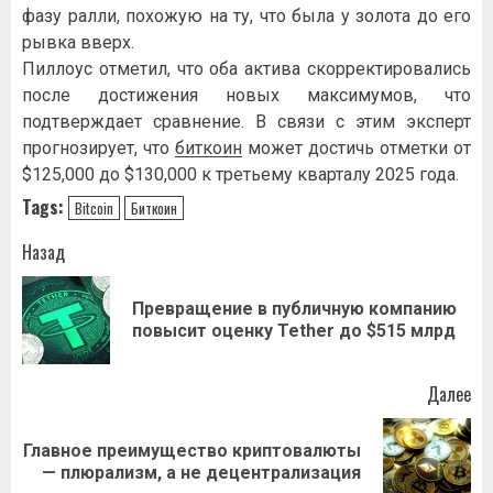
фазу ралли, похожую на ту, что была у золота до его
рывка вверх.
Пиллоус отметил, что оба актива скорректировались
после достижения новых максимумов, что
подтверждает сравнение. В связи с этим эксперт
прогнозирует, что
биткоин
может достичь отметки от
$125,000 до $130,000 к третьему кварталу 2025 года.
Tags:
Bitcoin
Биткоин
Навигация
Назад
записи
Превращение в публичную компанию
Пр
повысит оценку Tether до $515 млрд
за
Далее
Главное преимущество криптовалюты
Следующая
— плюрализм, а не децентрализация
запись: