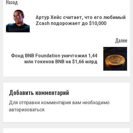
Навигация
Назад
записи
Артур Хейс считает, что его любимый
Пр
Zcash подорожает до $10,000
за
Далее
Фонд BNB Foundation уничтожил 1,44
Следующая
млн токенов BNB на $1,66 млрд
запись:
Добавить комментарий
Для отправки комментария вам необходимо
авторизоваться
.