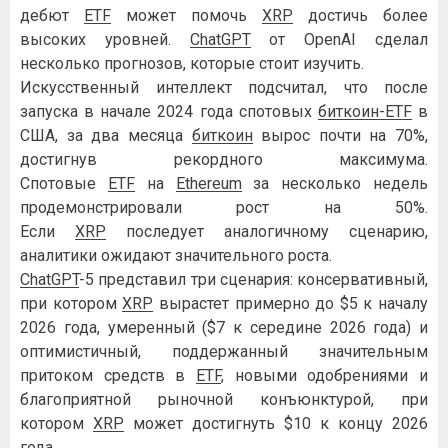
дебют
ETF
может помочь
XRP
достичь более
высоких уровней.
ChatGPT
от OpenAI сделал
несколько прогнозов, которые стоит изучить.
Искусственный интеллект подсчитал, что после
запуска в начале 2024 года спотовых
биткоин-ETF
в
США, за два месяца
биткоин
вырос почти на 70%,
достигнув рекордного максимума.
Спотовые
ETF
на
Ethereum
за несколько недель
продемонстрировали рост на 50%.
Если
XRP
последует аналогичному сценарию,
аналитики ожидают значительного роста.
ChatGPT
-5 представил три сценария: консервативный,
при котором
XRP
вырастет примерно до $5 к началу
2026 года, умеренный ($7 к середине 2026 года) и
оптимистичный, поддержанный значительным
притоком средств в
ETF
, новыми одобрениями и
благоприятной рыночной конъюнктурой, при
котором
XRP
может достигнуть $10 к концу 2026
года.