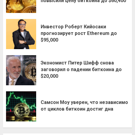
повысили цену биткоина до $60,400
Инвестор Роберт Кийосаки
прогнозирует рост Ethereum до
$95,000
Экономист Питер Шифф снова
заговорил о падении биткоина до
$20,000
Самсон Моу уверен, что независимо
от циклов биткоин достиг дна