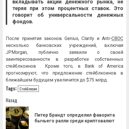
вкладывать акции денежного рынка, не
теряя при этом процентных ставок. Это
говорит об универсальности денежных
фондов.
После принятия законов Genius, Clarity и Anti-
CBDC
несколько банковских учреждений, включая
JPMorgan, публично заявили о своей
заинтересованности в разработке собственных
стейблкоинов . Кроме того, в Bank of America
прогнозируют, что предложение стейблкоинов в
ближайшем будущем увеличится до $75 млрд.
Tags:
Стейблкоин
Навигация
Назад
записи
Питер Брандт определил фаворита
Пр
бычьего ралли среди криптовалют
за