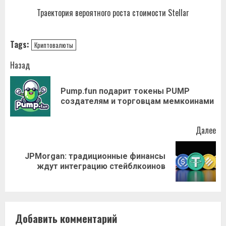
Траектория вероятного роста стоимости Stellar
Tags:
Криптовалюты
Навигация
Назад
записи
Pump.fun подарит токены PUMP
Пр
создателям и торговцам мемкоинами
за
Далее
JPMorgan: традиционные финансы
Следующая
ждут интеграцию стейблкоинов
запись:
Добавить комментарий