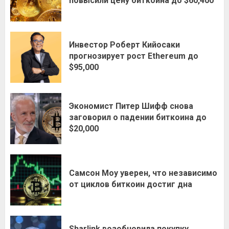
повысили цену биткоина до $60,400
Инвестор Роберт Кийосаки
прогнозирует рост Ethereum до
$95,000
Экономист Питер Шифф снова
заговорил о падении биткоина до
$20,000
Самсон Моу уверен, что независимо
от циклов биткоин достиг дна
Sharlink возобновила покупку