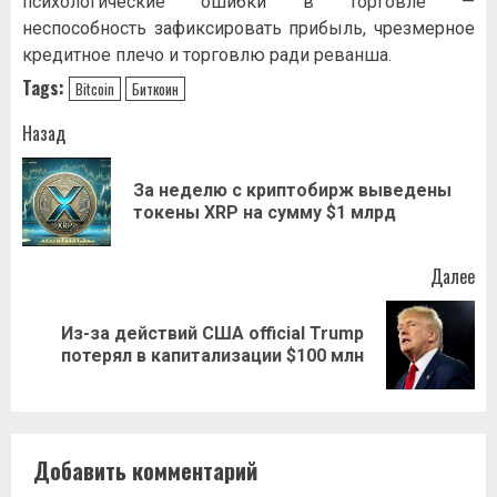
психологические ошибки в торговле —
неспособность зафиксировать прибыль, чрезмерное
кредитное плечо и торговлю ради реванша.
Tags:
Bitcoin
Биткоин
Навигация
Назад
записи
За неделю с криптобирж выведены
Пр
токены XRP на сумму $1 млрд
за
Далее
Из-за действий США official Trump
Следующая
потерял в капитализации $100 млн
запись:
Добавить комментарий