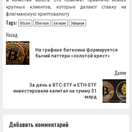
крупных клиентов, которые делают ставку на
флагманскую криптовалюту.
Tags:
Bitcoin
Ethereum
Биткоин
Эфириум
Навигация
Назад
записи
На графике биткоина формируется
Пр
бычий паттерн «золотой крест»
за
Далее
За день в BTC-ETF и ETH-ETF
Следующая
инвестировали капитал на сумму $1
запись:
млрд
Добавить комментарий