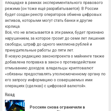
площадке в рамках экспериментального правового
режима (он тоже ещё разрабатывается). В России
будет создан реестр операторов обмена цифровых
активов, которыми могут стать банки и другие
юрлица.
Всё, что не вписывается в эти рамки, будет признано
нарушением, за которое грозит до семи лет лишения
свободы, штраф до одного миллиона рублей и
принудительные работы до пяти лет.
В новую редакцию законопроекта о майнинге также
добавлена поправка в закон о противодействии
отмыванию доходов: владельцы криптовалют
«обязаны предоставлять уполномоченному органу по
его запросу информацию о совершаемых ими
операциях (сделках) с цифровой валютой».
Навигация
Назад
записи
Россиян снова ограничили в
Пр