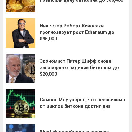
повысили цену биткоина до $60,400
Инвестор Роберт Кийосаки
прогнозирует рост Ethereum до
$95,000
Экономист Питер Шифф снова
заговорил о падении биткоина до
$20,000
Самсон Моу уверен, что независимо
от циклов биткоин достиг дна
Sharlink возобновила покупку