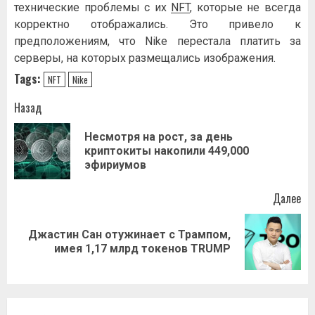
технические проблемы с их
NFT
, которые не всегда
корректно отображались. Это привело к
предположениям, что Nike перестала платить за
серверы, на которых размещались изображения.
Tags:
NFT
Nike
Навигация
Назад
записи
Несмотря на рост, за день
Пр
криптокиты накопили 449,000
за
эфириумов
Далее
Джастин Сан отужинает с Трампом,
Следующая
имея 1,17 млрд токенов TRUMP
запись: