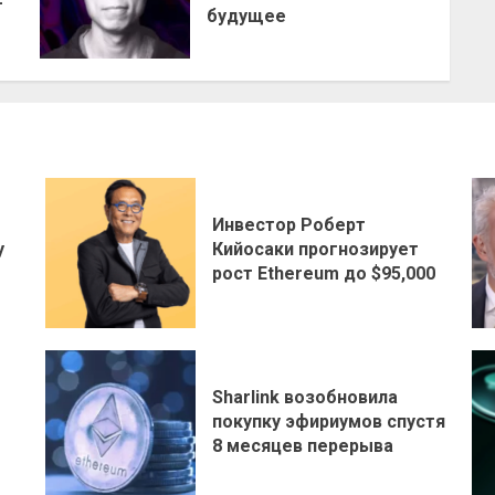
F
будущее
Инвестор Роберт
у
Кийосаки прогнозирует
рост Ethereum до $95,000
Sharlink возобновила
покупку эфириумов спустя
8 месяцев перерыва