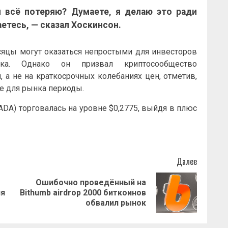
я всё потеряю? Думаете, я делаю это ради
аетесь, — сказал Хоскинсон.
яцы могут оказаться непростыми для инвесторов
нка. Однако он призвал криптосообщество
, а не на краткосрочных колебаниях цен, отметив,
е для рынка периоды.
ADA) торговалась на уровне $0,2775, выйдя в плюс
Далее
Ошибочно проведённый на
Предыдущая
Следующая
ня
Bithumb airdrop 2000 биткоинов
запись:
запись:
обвалил рынок