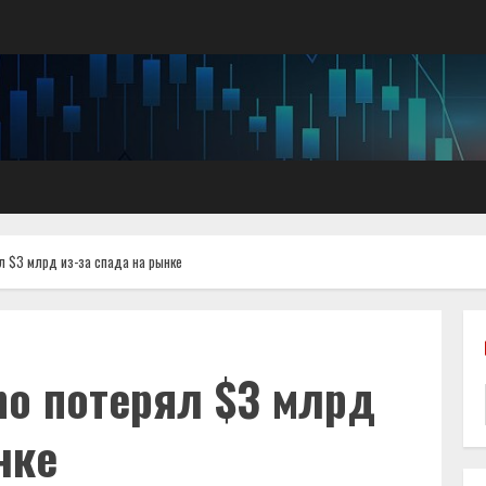
л $3 млрд из-за спада на рынке
no потерял $3 млрд
нке