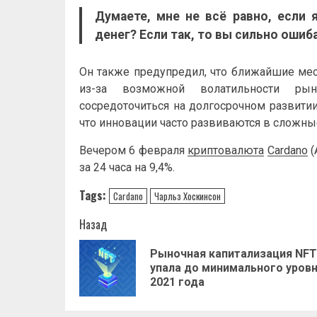
Думаете, мне не всё равно, если 
денег? Если так, то вы сильно ошиб
Он также предупредил, что ближайшие мес
из-за возможной волатильности ры
сосредоточиться на долгосрочном развитии
что инновации часто развиваются в сложны
Вечером 6 февраля
криптовалюта
Cardano
(
за 24 часа на 9,4%.
Tags:
Cardano
Чарльз Хоскинсон
Навигация
Назад
записи
Рыночная капитализация NFT
упала до минимального уров
2021 года