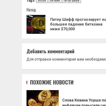
Bitcoin
Биткоин
Питер Шифф
Навигация
Назад
записи
Питер Шифф прогнозирует е
большее падение биткоина
ниже $70,000
Добавить комментарий
Для отправки комментария вам необходим
ПОХОЖИЕ НОВОСТИ
Слова Кевина Уорша п
инфляции повысили це