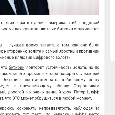
ют явное расхождение: американский фондовый
то время как криптовалютные
биткоин
сталкивается
ы — лучшее время заявить о том, как они были
ире сторонник золота и самый яростный противник
 «конце иллюзии цифрового золота».
, что
биткоин
повторит устойчивость золота, но по
ишком много времени, чтобы поверить в ложный
ь биткоина соответствовать стабильному росту
ведёт к впечатляющему обвалу. Сторонникам
ый, дорогой, но очень ценный урок. Питер Шифф
т, что BTC может обрушиться в любой момент.
араюсь сохранять непредвзятость, наблюдая за
орировать тот факт, что нападки Шиффа часто