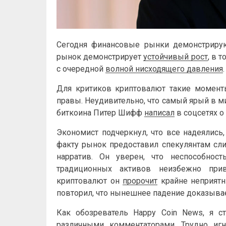
Сегодня финансовые рынки демонстриру
рынок демонстрирует
устойчивый рост
, в 
с очередной
волной нисходящего давления
.
Для критиков криптовалют такие момент
правы. Неудивительно, что самый ярый в м
биткоина Питер Шифф
написал
в соцсетях о
Экономист подчеркнул, что все надеялись
факту рынок предоставил спекулянтам сл
нарратив. Он уверен, что неспособност
традиционных активов неизбежно при
криптовалют он
пророчит
крайне неприятн
повторил, что нынешнее падение доказывае
Как обозреватель Happy Coin News, я ст
различными комментаторами. Трудно игн