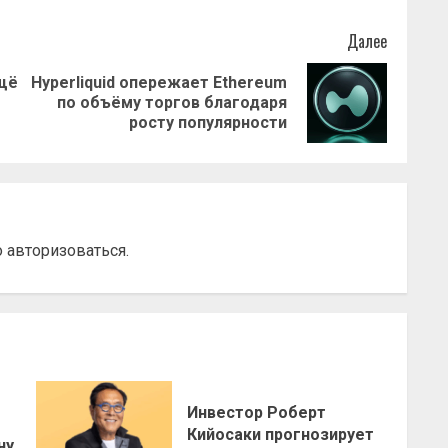
Далее
щё
Hyperliquid опережает Ethereum
Предыдущая
Следующая
по объёму торгов благодаря
запись:
запись:
росту популярности
о
авторизоваться
.
Инвестор Роберт
о
Кийосаки прогнозирует
ну