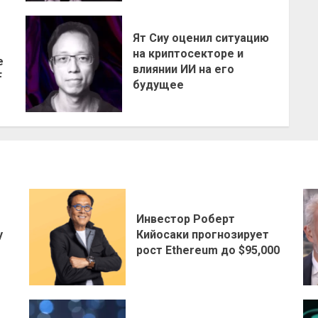
Ят Сиу оценил ситуацию
на криптосекторе и
е
влиянии ИИ на его
F
будущее
Инвестор Роберт
у
Кийосаки прогнозирует
рост Ethereum до $95,000