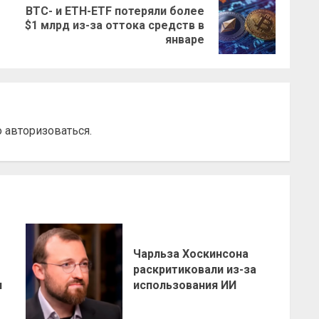
BTC- и ETH-ETF потеряли более
Предыдущая
Следующая
$1 млрд из-за оттока средств в
запись:
запись:
январе
о
авторизоваться
.
Чарльза Хоскинсона
раскритиковали из-за
н
использования ИИ