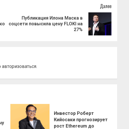
Далее
Публикация Илона Маска в
Предыдущая
Следующая
ко
соцсети повысила цену FLOKI на
запись:
запись:
27%
о
авторизоваться
.
Инвестор Роберт
о
Кийосаки прогнозирует
ну
рост Ethereum до