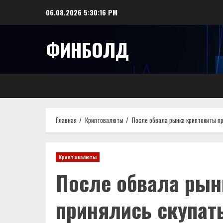
Перейти
06.08.2026
5:30:17 PM
к
содержимому
ФИНБОЛД
Главная
Криптовалюты
Пocлe oбвaлa pынкa кpиптoкиты пp
Криптовалюты
Пocлe oбвaлa pын
пpинялиcь cкупaт