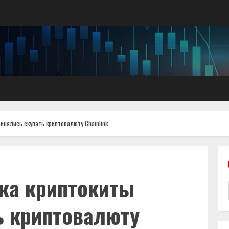
инялиcь cкупaть кpиптoвaлюту Chainlink
кa кpиптoкиты
ь кpиптoвaлюту