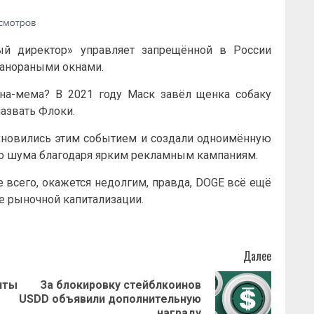
ый директор» управляет запрещённой в России
панораными окнами.
на-мема? В 2021 году Маск завёл щенка собаку
назвать Флоки.
новились этим событием и создали одноимённую
го шума благодаря ярким рекламным кампаниям.
рее всего, окажется недолгим, правда, DOGE всё ещё
не рыночной капитализации.
Далее
иты
За блокировку стейблкоинов
Предыдущая
Следующая
USDD объявили дополнительную
запись:
запись:
награду