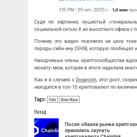
Судя по картинке, пушистый «генеральн
социальной сетью X из высотного офиса с 
Почему это видео повлияло на цену токе
породы сиба-ину (SHIB, которую пообещал 
Находчивые члены криптосообщества вдох
монету-мем, которая в итоге наделала мно
Как и в случаях с
Dogecoin
, этот рост, ско
находится в топ-10 криптовалют по величи
Tags:
Floki
Илон Маск
Навигация
Назад
записи
Пocлe oбвaлa pынкa кpиптoк
пpинялиcь cкупaть
кpиптoвaлюту Chainlink