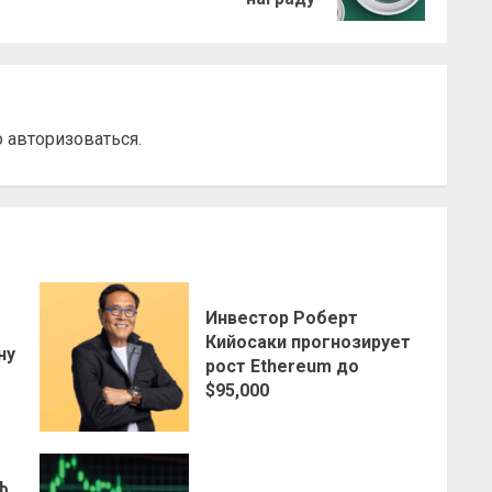
о
авторизоваться
.
Инвестор Роберт
о
Кийосаки прогнозирует
ну
рост Ethereum до
$95,000
ф