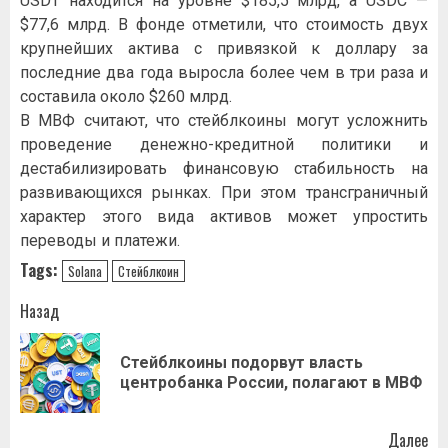
USDT находится на уровне $185,5 млрд, а USDC —
$77,6 млрд. В фонде отметили, что стоимость двух
крупнейших актива с привязкой к доллару за
последние два года выросла более чем в три раза и
составила около $260 млрд.
В МВФ считают, что стейблкоины могут усложнить
проведение денежно-кредитной политики и
дестабилизировать финансовую стабильность на
развивающихся рынках. При этом трансграничный
характер этого вида активов может упростить
переводы и платежи.
Tags:
Solana
Стейблкоин
Навигация
Назад
записи
Стейблкоины подорвут власть
Пр
центробанка России, полагают в МВФ
за
Далее