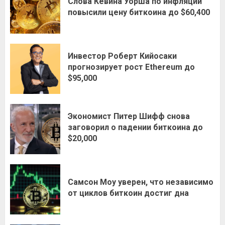
Слова Кевина Уорша по инфляции
повысили цену биткоина до $60,400
Инвестор Роберт Кийосаки
прогнозирует рост Ethereum до
$95,000
Экономист Питер Шифф снова
заговорил о падении биткоина до
$20,000
Самсон Моу уверен, что независимо
от циклов биткоин достиг дна