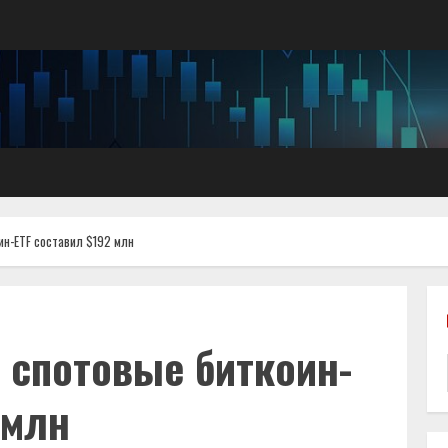
ин-ETF составил $192 млн
 спотовые биткоин-
 млн