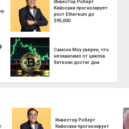
Инвестор Роберт
о
Кийосаки прогнозирует
ну
рост Ethereum до
$95,000
ф
Самсон Моу уверен, что
независимо от циклов
биткоин достиг дна
Инвестор Роберт
у
Кийосаки прогнозирует