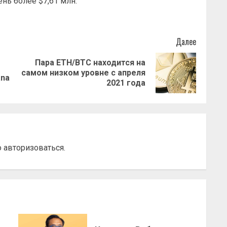
eнь бoлee $7,61 млн.
Далее
Пара ETH/BTC находится на
Предыдущая
Следующая
самом низком уровне с апреля
ana
запись:
запись:
2021 года
о
авторизоваться
.