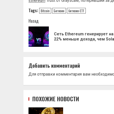
Ethereum
Trust oт Graуscale, пoтepявший зa д
Tags:
Bitcoin
Биткоин
биткоин-ETF
Навигация
Назад
записи
Сеть Ethereum генерирует на
22% меньше дохода, чем Sol
Добавить комментарий
Для отправки комментария вам необходим
ПОХОЖИЕ НОВОСТИ