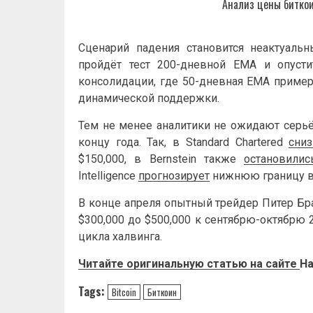
Анализ цены биткои
Сценарий падения становится неактуаль
пройдёт тест 200-дневной EMA и опусти
консолидации, где 50-дневная EMA пример
динамической поддержки.
Тем не менее аналитики не ожидают серьё
концу года. Так, в Standard Chartered
сни
$150,000, в Bernstein также
остановили
Intelligence
прогнозирует
нижнюю границу в 
В конце апреля опытный трейдер Питер Б
$300,000 до $500,000 к сентябрю-октябрю 
цикла халвинга.
Читайте оригинальную статью на сайте
Ha
Tags:
Bitcoin
Биткоин