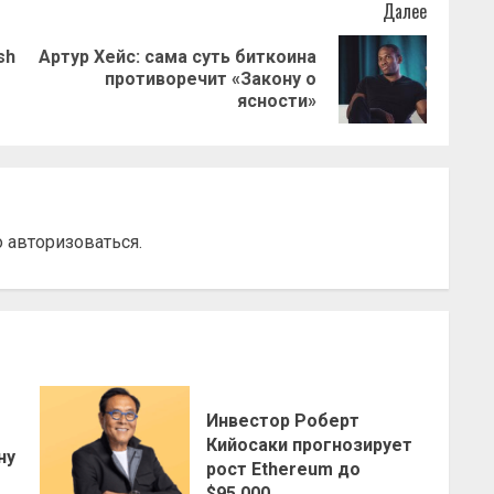
Далее
sh
Артур Хейс: сама суть биткоина
Предыдущая
Следующая
противоречит «Закону о
запись:
запись:
ясности»
о
авторизоваться
.
Инвестор Роберт
о
Кийосаки прогнозирует
ну
рост Ethereum до
$95,000