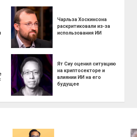
Чарльза Хоскинсона
раскритиковали из-за
н
использования ИИ
Ят Сиу оценил ситуацию
на криптосекторе и
е
влиянии ИИ на его
F
будущее