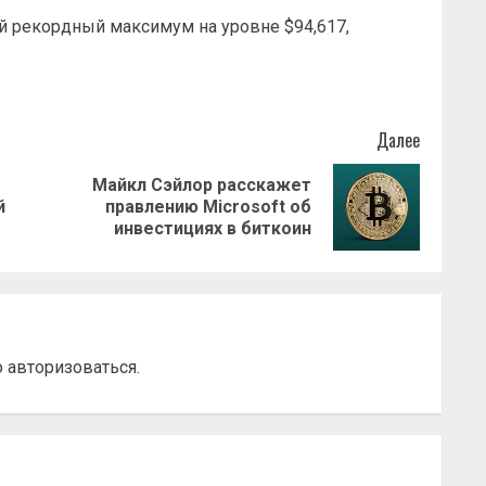
й рекордный максимум на уровне $94,617,
Далее
Майкл Сэйлор расскажет
Предыдущая
Следующая
й
правлению Microsoft об
запись:
запись:
инвестициях в биткоин
о
авторизоваться
.