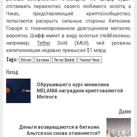
отстаивать первенство своего любимого золота, а
Чжао, представляющий криптосообщество,
попытается раскрыть сильные стороны биткоина.
Говоря о токенизированном драгоценном металле,
вероятно, Шифф имеет в виду золотые стейблкоины,
например,
Tether
Gold (XAUt), чей уровень
капитализации недавно превысил $1 млрд.
Tags:
Bitcoin
Биткоин
Питер Шифф
Чанпен Чжао
Навигация
Назад
записи
Обрушившего курс мемкоина
Пр
MELANIA наградили криптовалютой
за
Meteora
Далее
Деньги возвращаются в биткоин.
Следующая
Альтсезон снова отменяется?
запись: