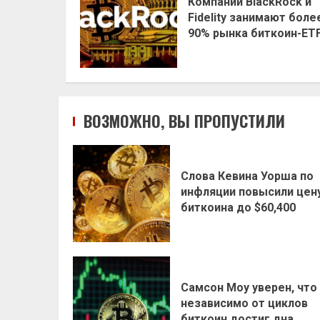
Компании BlackRock и
Fidelity занимают боле
90% рынка биткоин-ET
ВОЗМОЖНО, ВЫ ПРОПУСТИЛИ
Слова Кевина Уорша по
инфляции повысили цен
биткоина до $60,400
Самсон Моу уверен, что
независимо от циклов
биткоин достиг дна