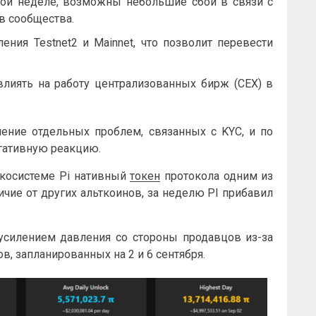
лой неделе, возможны небольшие сбои в связи с
в сообщества.
ния Testnet2 и Mainnet, что позволит перевести
лиять на работу централизованных бирж (CEX) в
ение отдельных проблем, связанных с KYC, и по
гативную реакцию.
экосистеме Pi нативный
токен
протокола одним из
чие от других альткоинов, за неделю PI прибавил
усилением давления со стороны продавцов из-за
, запланированных на 2 и 6 сентября.