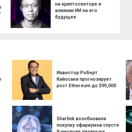
на криптосекторе и
е
влиянии ИИ на его
F
будущее
Инвестор Роберт
у
Кийосаки прогнозирует
рост Ethereum до $95,000
Sharlink возобновила
покупку эфириумов спустя
8 месяцев перерыва