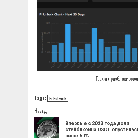
График разблокировок
Tags:
Pi Network
Навигация
Назад
записи
Впервые с 2023 года доля
стейблкоина USDT опустилас
ниже 60%