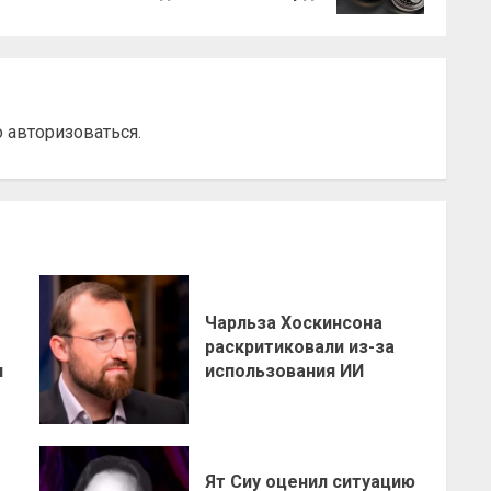
о
авторизоваться
.
Чарльза Хоскинсона
раскритиковали из-за
н
использования ИИ
Ят Сиу оценил ситуацию