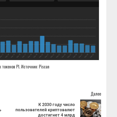
 токенов PI. Источник: Piscan
Далее
К 2030 году число
Предыдущая
Следующая
ь
пользователей криптовалют
запись:
запись:
достигнет 4 млрд