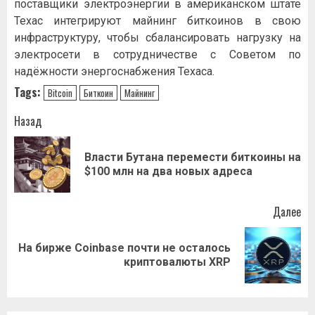
поставщики электроэнергии в американском штате
Техас интегрируют майнинг биткоинов в свою
инфраструктуру, чтобы сбалансировать нагрузку на
электросети в сотрудничестве с Советом по
надёжности энергоснабжения Техаса.
Tags:
Bitcoin
Биткоин
Майнинг
Навигация
Назад
записи
Власти Бутана перемести биткоины на
Пр
$100 млн на два новых адреса
за
Далее
На бирже Coinbase почти не осталось
Следующая
криптовалюты XRP
запись: