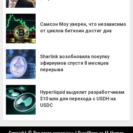
Самсон Моу уверен, что независимо
от циклов биткоин достиг дна
Sharlink возобновила покупку
эфириумов спустя 8 месяцев
перерыва
Hyperliquid выделит разработчикам
$10 млн для перехода с USDH на
USDC
Copyright © Все права защищены.
|
BroadNews
от AF themes.