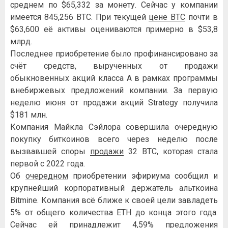
среднем по $65,332 за монету. Сейчас у компании
имеется 845,256 BTC. При текущей
цене BTC
почти в
$63,600 её активы оцениваются примерно в $53,8
млрд.
Последнее приобретение было профинансировано за
счёт средств, вырученных от продажи
обыкновенных акций класса А в рамках программы
внебиржевых предложений компании. За первую
неделю июня от продажи акций Strategy получила
$181 млн.
Компания Майкла Сэйлора совершила очередную
покупку биткоинов всего через неделю после
вызвавшей споры
продажи
32 BTC, которая стала
первой с 2022 года.
Об
очередном
приобретении эфириума сообщил и
крупнейший корпоративный держатель альткоина
Bitmine. Компания всё ближе к своей цели завладеть
5% от общего количества ETH до конца этого года.
Сейчас ей принадлежит 4,59% предложения