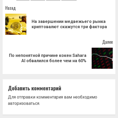
Навигация
Назад
записи
На завершении медвежьего рынка
Пр
криптовалют скажутся три фактора
за
Далее
По непонятной причине кокен Sahara
Следующая
AI обвалился более чем на 60%
запись:
Добавить комментарий
Для отправки комментария вам необходимо
авторизоваться
.