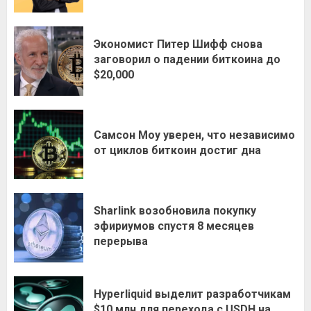
Экономист Питер Шифф снова
заговорил о падении биткоина до
$20,000
Самсон Моу уверен, что независимо
от циклов биткоин достиг дна
Sharlink возобновила покупку
эфириумов спустя 8 месяцев
перерыва
Hyperliquid выделит разработчикам
$10 млн для перехода с USDH на