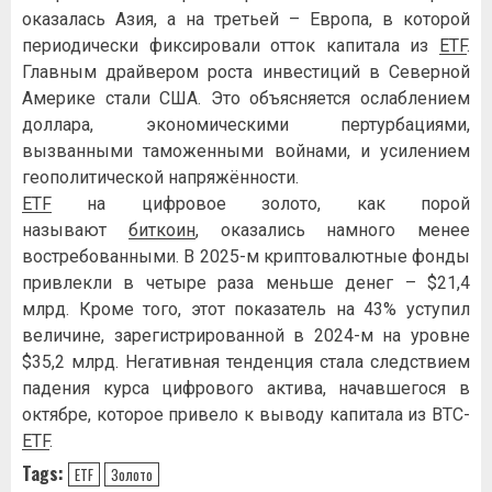
оказалась Азия, а на третьей – Европа, в которой
периодически фиксировали отток капитала из
ETF
.
Главным драйвером роста инвестиций в Северной
Америке стали США. Это объясняется ослаблением
доллара, экономическими пертурбациями,
вызванными таможенными войнами, и усилением
геополитической напряжённости.
ETF
на цифровое золото, как порой
называют
биткоин
, оказались намного менее
востребованными. В 2025-м криптовалютные фонды
привлекли в четыре раза меньше денег – $21,4
млрд. Кроме того, этот показатель на 43% уступил
величине, зарегистрированной в 2024-м на уровне
$35,2 млрд. Негативная тенденция стала следствием
падения курса цифрового актива, начавшегося в
октябре, которое привело к выводу капитала из BTC-
ETF
.
Tags:
ETF
Золото