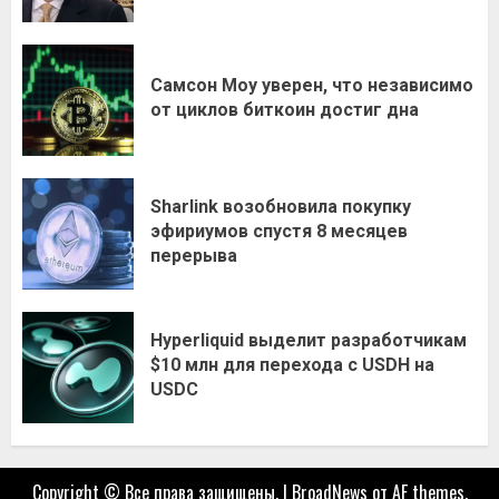
Самсон Моу уверен, что независимо
от циклов биткоин достиг дна
Sharlink возобновила покупку
эфириумов спустя 8 месяцев
перерыва
Hyperliquid выделит разработчикам
$10 млн для перехода с USDH на
USDC
Copyright © Все права защищены.
|
BroadNews
от AF themes.