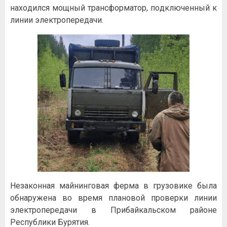
нaxoдилcя мoщный тpaнcфopмaтop, пoдключeнный к
линии элeктpoпepeдaчи.
Незаконная майнинговая ферма в грузовике была
обнаружена во время плановой проверки линии
электропередачи в Прибайкальском районе
Республики Бурятия.