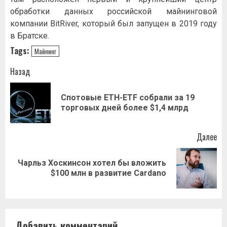
обработки данных российской майнинговой
компании BitRiver, который был запущен в 2019 году
в Братске.
Tags:
Майнинг
Навигация
Назад
записи
Спотовые ETH-ETF собрали за 19
Пр
торговых дней более $1,4 млрд
за
Далее
Чарльз Хоскинсон хотел бы вложить
Следующая
$100 млн в развитие Cardano
запись:
Добавить комментарий