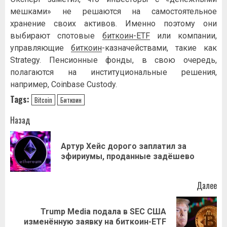
мешками» не решаются на самостоятельное
хранение своих активов. Именно поэтому они
выбирают спотовые
биткоин-ETF
или компании,
управляющие
биткоин
-казначействами, такие как
Strategy. Пенсионные фонды, в свою очередь,
полагаются на институциональные решения,
например, Coinbase Custody.
Tags:
Bitcoin
Биткоин
Навигация
Назад
записи
Артур Хейс дорого заплатил за
Пр
эфириумы, проданные задёшево
за
Далее
Trump Media подала в SEC США
Следующая
изменённую заявку на биткоин-ETF
запись: