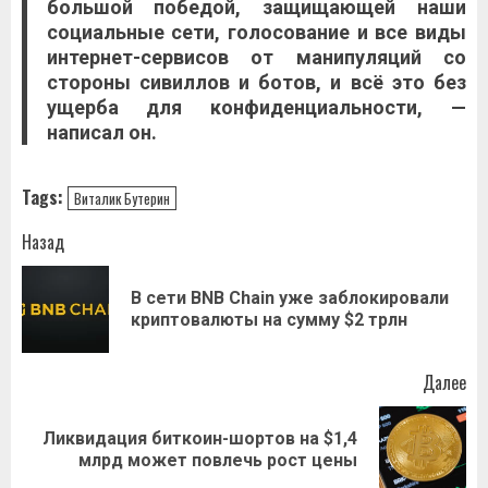
большой победой, защищающей наши
социальные сети, голосование и все виды
интернет-сервисов от манипуляций со
стороны сивиллов и ботов, и всё это без
ущерба для конфиденциальности, —
написал он.
Tags:
Виталик Бутерин
Навигация
Назад
записи
В сети BNB Chain уже заблокировали
Пр
криптовалюты на сумму $2 трлн
за
Далее
Ликвидация биткоин-шортов на $1,4
Следующая
млрд может повлечь рост цены
запись: