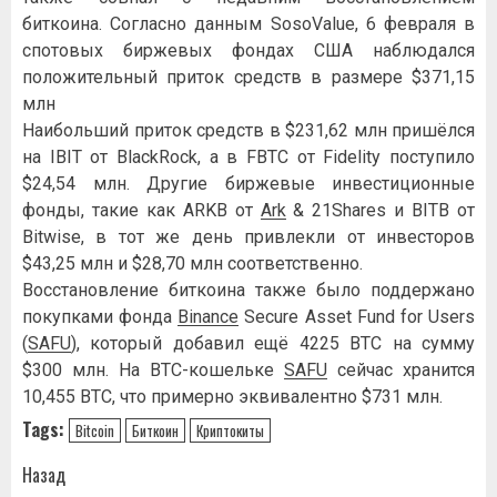
биткоина. Согласно данным SosoValue, 6 февраля в
спотовых биржевых фондах США наблюдался
положительный приток средств в размере $371,15
млн
Наибольший приток средств в $231,62 млн пришёлся
на IBIT от BlackRock, а в FBTC от Fidelity поступило
$24,54 млн. Другие биржевые инвестиционные
фонды, такие как ARKB от
Ark
& 21Shares и BITB от
Bitwise, в тот же день привлекли от инвесторов
$43,25 млн и $28,70 млн соответственно.
Восстановление биткоина также было поддержано
покупками фонда
Binance
Secure Asset Fund for Users
(
SAFU
), который добавил ещё 4225 BTC на сумму
$300 млн. На BTC-кошельке
SAFU
сейчас хранится
10,455 BTC, что примерно эквивалентно $731 млн.
Tags:
Bitcoin
Биткоин
Криптокиты
Навигация
Назад